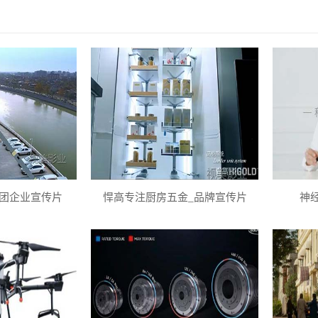
团企业宣传片
悍高专注厨房五金_品牌宣传片
神