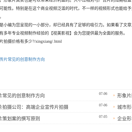
，形象片其实也是可以带来经济利益的。只不过相对与广告片的短期收益
可能性。特别是在这个商业视频泛滥的时代，不一样的视频形式也能给予
。
是小编为您呈现的一小部分，却已经具有了足够的吸引力。如果看了文章
有多年专业视频制作经验的【视美影视】会为您提供最为全面的服务。
价格有多少?/xingxiang/.html
传片常见的创意制作方向
07-06
片常见的创意制作方向
形象片
07-06
片拍摄公司：高端企业宣传片拍摄
城市形
07-05
片策划案的撰写原则
企业形