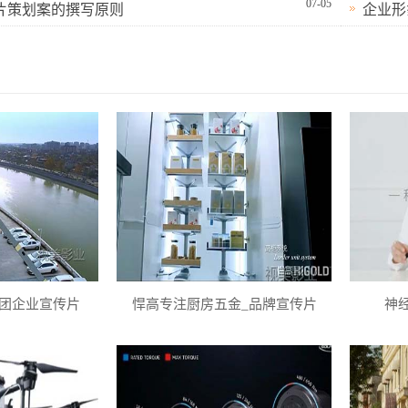
07-05
片策划案的撰写原则
企业形
团企业宣传片
悍高专注厨房五金_品牌宣传片
神