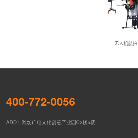
无人机航拍
400-772-0056
ADD：潍坊广电文化创意产业园C2楼5楼